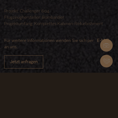
Projekt: Challenger 604
Flugzeughersteller: Bombardier
Projektumfang: Komplettes Kabinen-Refurbishment
Für weitere Informationen wenden Sie sich per
E-Mail
an uns.
Jetzt anfragen
Eleganz neu definiert: Bei diesem vollständigen
Refurbishment wurde die Kabine der Challenger 604 von
Grund auf modernisiert. Neue Furniere, überarbeitete
Sidewalls und ein neu konzipiertes Sitzdesign verleihen
dem Interieur einen zeitgemäßen, exklusiven Look –
maßgeschneidert für anspruchsvolle Reisen.